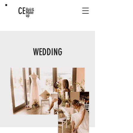
CE
Hair&
Make
up
WEDDING