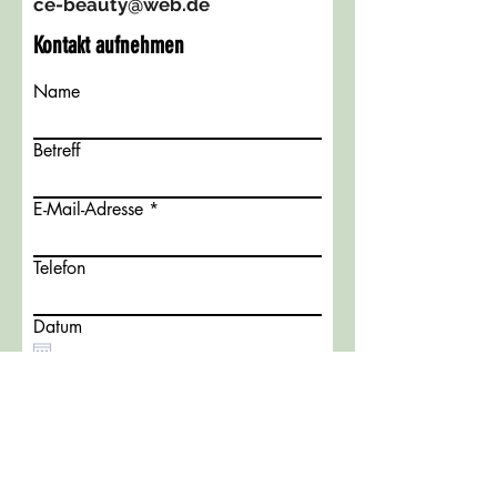
ce-beauty@web.de
Kontakt aufnehmen
Name
Betreff
E-Mail-Adresse
Telefon
Datum
Nachricht schreiben
Hiermit erkläre ich mich
einverstanden, dass meine in